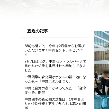
直近の記事
BBQも魅力的！今年は2店舗からお選び
いただけます！中野セントラルビアパー
ク
7月7日は七夕。中野セントラルパークで
書かれた短冊を北野神社へ奉納してきま
した
中野四季の森公園がホタルの群生地にな
った夜～『中野ホタルまつり』
中野に台湾の夜市がやって来た！『台湾
文化祭』開催
中野四季の森公園の芝生は、1年中みど
りの特別仕様！芝生で見られる花との関
係