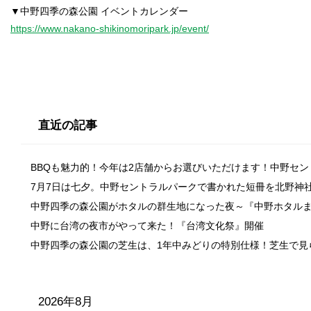
https://www.nakano-shikinomoripark.jp/event/
直近の記事
BBQも魅力的！今年は2店舗からお選びいただけます！中野セ
7月7日は七夕。中野セントラルパークで書かれた短冊を北野神
中野四季の森公園がホタルの群生地になった夜～『中野ホタル
中野に台湾の夜市がやって来た！『台湾文化祭』開催
中野四季の森公園の芝生は、1年中みどりの特別仕様！芝生で見
2026年8月