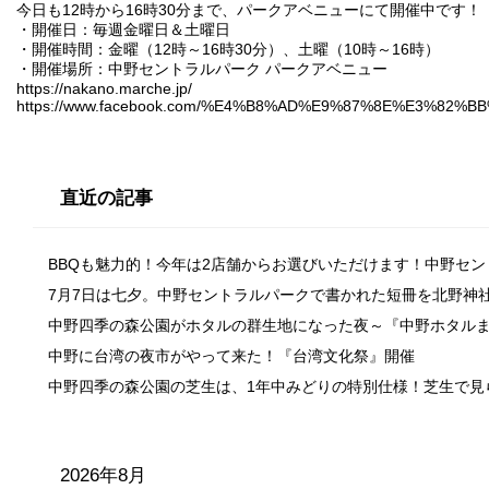
今日も12時から16時30分まで、パークアベニューにて開催中です！
・開催日：毎週金曜日＆土曜日
・開催時間：金曜（12時～16時30分）、土曜（10時～16時）
・開催場所：中野セントラルパーク パークアベニュー
https://nakano.marche.jp/
https://www.facebook.com/%E4%B8%AD%E9%87%8E%E3%82%B
直近の記事
BBQも魅力的！今年は2店舗からお選びいただけます！中野セ
7月7日は七夕。中野セントラルパークで書かれた短冊を北野神
中野四季の森公園がホタルの群生地になった夜～『中野ホタル
中野に台湾の夜市がやって来た！『台湾文化祭』開催
中野四季の森公園の芝生は、1年中みどりの特別仕様！芝生で見
2026年8月