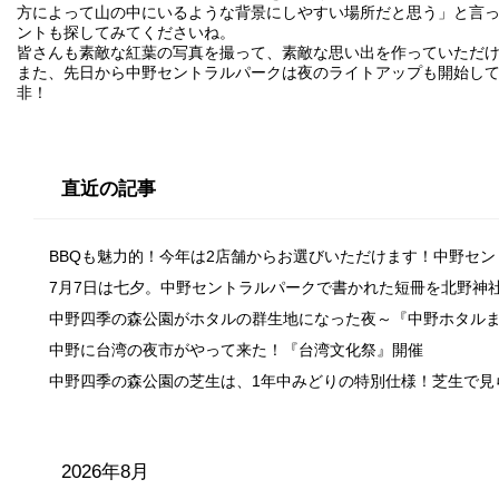
方によって山の中にいるような背景にしやすい場所だと思う」と言
ントも探してみてくださいね。
皆さんも素敵な紅葉の写真を撮って、素敵な思い出を作っていただ
また、先日から中野セントラルパークは夜のライトアップも開始し
非！
直近の記事
BBQも魅力的！今年は2店舗からお選びいただけます！中野セ
7月7日は七夕。中野セントラルパークで書かれた短冊を北野神
中野四季の森公園がホタルの群生地になった夜～『中野ホタル
中野に台湾の夜市がやって来た！『台湾文化祭』開催
中野四季の森公園の芝生は、1年中みどりの特別仕様！芝生で見
2026年8月