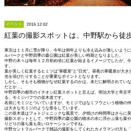
イベント
2016.12.02
紅葉の撮影スポットは、中野駅から徒
東京は１１月に雪が降り、今年は例年よりも冷え込みが激しいよう
ルパークと中野四季の森公園は紅葉が美しい時期となりました。
中野の木々は毎年１２月初め頃に紅葉が始まるイメージでしたが、
す。
葉が美しく紅葉するヒミツは”寒暖差”と”日光”。昼夜の寒暖差が大
光を浴びたりすることが重要なポイントとなります。
しかし、そもそも植物がなぜ紅葉するのかは、未だに解明されてい
だとか…。
中野四季の都市のイチオシ紅葉スポットと言えば、明治大学と帝京
る、モミジバフウの並木道です。
名前にモミジとついていますが、モミジではなくフウという植物の
は大きなモミジのような形をしています。
この並木道はフォトジェニックな風景で、夕焼けの時間帯はさらに
撮影スポットとして、中野四季の森公園の噴水の水に浮かぶ落ち葉
りどりの落ち葉も良いロケーションですね。
中野セントラルパークで雑誌の撮影をしてくれたカメラマンの方も