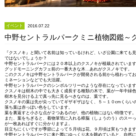
イベント
2016.07.22
中野セントラルパークミニ植物図鑑～
『クスノキ』と聞いて名前は知っているけれど、いざ公園に来ても
ではないでしょうか？
中野セントラルパークには２０本以上のクスノキが植栽されていま
グッドモーニングカフェ前の一番大きな木…あれがクスノキです。
このクスノキは中野セントラルパークが開発される前から植わって
ミネーションなどでも大活躍。
中野セントラルパークのシンボルツリーのような存在になっていま
クスノキは樹木の中でも大きく成長する種類の木で、葉が一年中緑
樹木を見分ける上で真っ先に見るべきなのは、葉です。
クスノキの葉は先が尖っていてギザギザはなく、５～１０cmくらい
落ち葉は赤っぽい色をしています。
葉を裏返すと小さな点が２つあるのが、他の植物にはない特徴です
また、葉をちぎると、着物箪笥に入れる樟脳（しょうのう）のスー
が一枚あればすぐに分かりますよ。
目立ちにくいですが季節によって５月頃は花、９月頃は実もつきま
中野セントラルパークに来た際にゆっくり木を眺めていると、自然