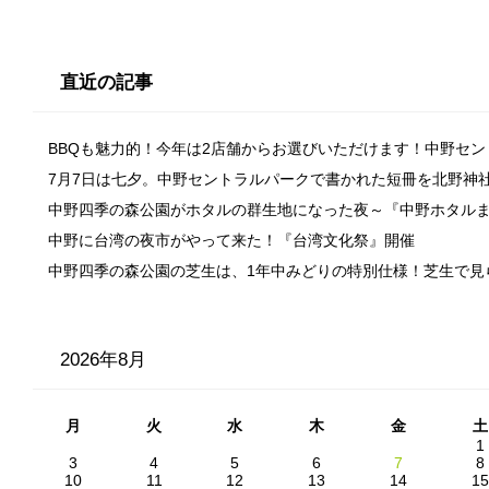
直近の記事
BBQも魅力的！今年は2店舗からお選びいただけます！中野セ
7月7日は七夕。中野セントラルパークで書かれた短冊を北野神
中野四季の森公園がホタルの群生地になった夜～『中野ホタル
中野に台湾の夜市がやって来た！『台湾文化祭』開催
中野四季の森公園の芝生は、1年中みどりの特別仕様！芝生で見
2026年8月
月
火
水
木
金
土
1
3
4
5
6
7
8
10
11
12
13
14
15