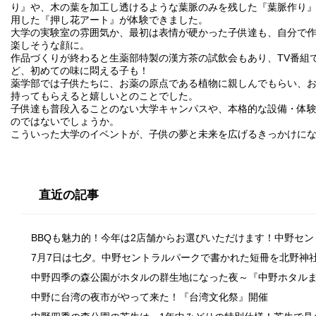
り』や、木の葉を加工し透けるような葉脈のみを残した『葉脈作り
用した『押し花アート』が体験できました。
大学の実験室の雰囲気か、最初は表情が硬かった子供達も、自分で
楽しそうな顔に。
作品づくりが終わると生薬部特製の漢方茶の試飲会もあり、TV番組
ど、初めての味に悶える子も！
薬学部では子供たちに、お薬の原点である植物に親しんでもらい、
持ってもらえると嬉しいとのことでした。
子供達も普段入ることのない大学キャンパスや、本格的な設備・体
のではないでしょうか。
こういった大学のイベントが、子供の夢と未来を広げるきっかけに
直近の記事
BBQも魅力的！今年は2店舗からお選びいただけます！中野セ
7月7日は七夕。中野セントラルパークで書かれた短冊を北野神
中野四季の森公園がホタルの群生地になった夜～『中野ホタル
中野に台湾の夜市がやって来た！『台湾文化祭』開催