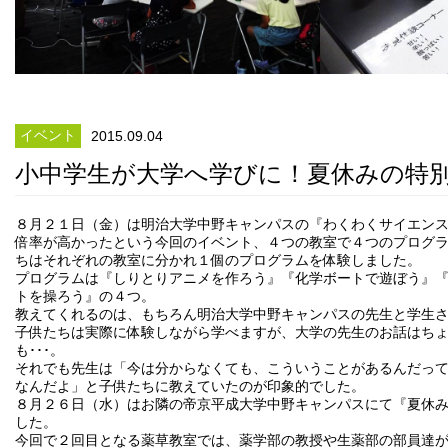
イベント
2015.09.04
小中学生が大学へ学びに！夏休みの特
８月２１日（金）は明治大学中野キャンパスの『わくわくサイエンス
倍率が高かったという今回のイベント、４つの教室で４つのプログ
ちはそれぞれの教室に分かれ１個のプログラムを体験しました。
プログラムは『しりとりアニメを作ろう』『化学ボートで遊ぼう』
トを操ろう』の４つ。
教えてくれるのは、もちろん明治大学中野キャンパスの先生と学生
子供たちは実際に体験しながら学べますが、大学の先生のお話はち
も･･･。
それでも先生は「今は分からなくても、こういうことがあるんだっ
なんだよ」と子供たちに教えていたのが印象的でした。
８月２６日（水）はお隣の帝京平成大学中野キャンパスにて『夏休
した。
今回で２回目となる薬草教室では、薬学部の教授や生薬部の部員達