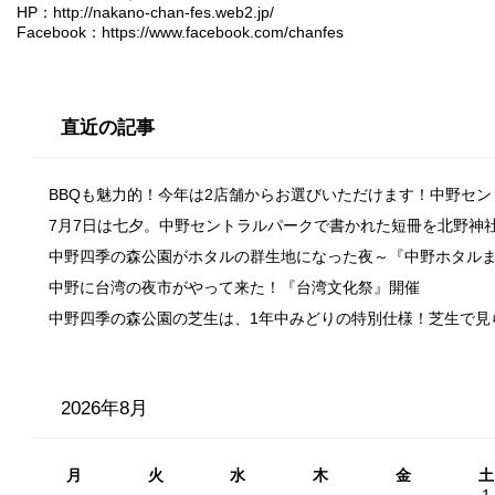
HP：
http://nakano-chan-fes.web2.jp/
Facebook：
https://www.facebook.com/chanfes
直近の記事
BBQも魅力的！今年は2店舗からお選びいただけます！中野セ
7月7日は七夕。中野セントラルパークで書かれた短冊を北野神
中野四季の森公園がホタルの群生地になった夜～『中野ホタル
中野に台湾の夜市がやって来た！『台湾文化祭』開催
中野四季の森公園の芝生は、1年中みどりの特別仕様！芝生で見
2026年8月
月
火
水
木
金
土
1