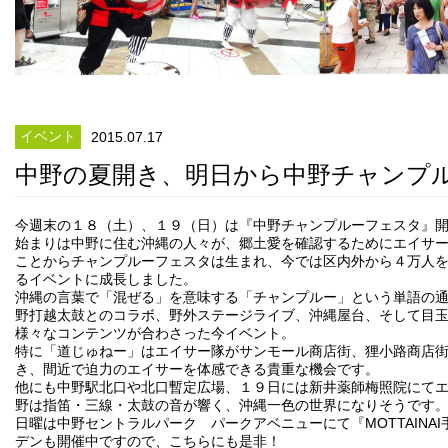
イベント
2015.07.17
中野の夏開き、明日から中野チャンプ
今週末の１８（土）、１９（日）は『中野チャンプルーフェスタ』
始まりは中野に住む沖縄の人々が、郷土愛を確認するためにエイサ
ことからチャンプルーフェスタは生まれ、今では区内外から４万人
るイベントに成長しました。
沖縄の言葉で「混ぜる」を意味する「チャンプルー」という単語の
野打越太鼓とのコラボ、野外ステージライブ、沖縄屋台、そして目
様々なコンテンツが合わさった今イベント。
特に「道じゅねー」はエイサー隊がサンモール商店街、狸小路商店
き、間近で迫力のエイサーを体感できる貴重な機会です。
他にも中野駅北口や北口暫定広場、１９日には新井薬師梅照院にて
野は指笛・三線・太鼓の音が響く、沖縄一色の世界になりそうです
日曜は中野セントラルパーク パークアベニューにて『MOTTAINA
デンも開催中ですので、こちらにも是非！