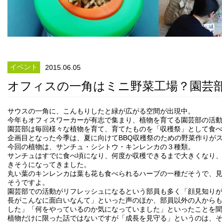
イベント
2015.06.05
オフィスの一角はミニ野菜工場？園芸
サウスの一角に、こんもりしたと緑が広がる空間が出現中。
今年もオフィスワーカーが有志で集まり、植物を育てる園芸部の活
園芸部は毎回様々な植物を育て、育てたものを「収穫祭」として食
企画目となった今季は、夏に向けてBBQ収穫祭のための野菜作りが
今回の植物は、サンチュ・シシトウ・キンレンカの３種類。
サンチュはすでに食べ頃になり、何度か収穫できるまで大きくなり
きそうになってきました。
丸い葉のキンレンカは葉も花も食べられるハーブの一種だそうで、
そうですよ。
園芸部での活動がリフレッシュになるという部員も多く「顔見知り
長がこんなに面白いなんて」といった声のほか、部員以外の人から
した」「何をやっているのか気になっていました」といったことを
植物だけに限った話ではないですが「成長を見守る」というのは、