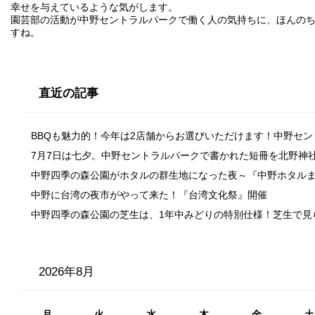
幸せを与えているような気がします。
園芸部の活動が中野セントラルパークで働く人の気持ちに、ほんの
すね。
直近の記事
BBQも魅力的！今年は2店舗からお選びいただけます！中野セ
7月7日は七夕。中野セントラルパークで書かれた短冊を北野神
中野四季の森公園がホタルの群生地になった夜～『中野ホタル
中野に台湾の夜市がやって来た！『台湾文化祭』開催
中野四季の森公園の芝生は、1年中みどりの特別仕様！芝生で見
2026年8月
月
火
水
木
金
土