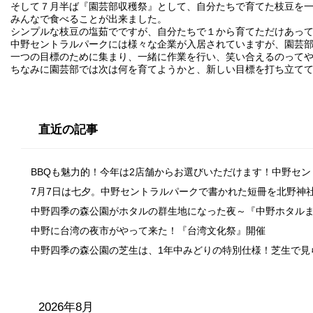
そして７月半ば『園芸部収穫祭』として、自分たちで育てた枝豆を
みんなで食べることが出来ました。
シンプルな枝豆の塩茹でですが、自分たちで１から育てただけあっ
中野セントラルパークには様々な企業が入居されていますが、園芸
一つの目標のために集まり、一緒に作業を行い、笑い合えるのって
ちなみに園芸部では次は何を育てようかと、新しい目標を打ち立て
直近の記事
BBQも魅力的！今年は2店舗からお選びいただけます！中野セ
7月7日は七夕。中野セントラルパークで書かれた短冊を北野神
中野四季の森公園がホタルの群生地になった夜～『中野ホタル
中野に台湾の夜市がやって来た！『台湾文化祭』開催
中野四季の森公園の芝生は、1年中みどりの特別仕様！芝生で見
2026年8月