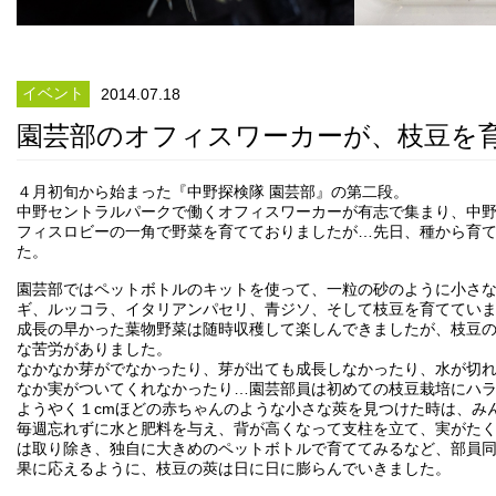
イベント
2014.07.18
園芸部のオフィスワーカーが、枝豆を
４月初旬から始まった『中野探検隊 園芸部』の第二段。
中野セントラルパークで働くオフィスワーカーが有志で集まり、中
フィスロビーの一角で野菜を育てておりましたが…先日、種から育
た。
園芸部ではペットボトルのキットを使って、一粒の砂のように小さ
ギ、ルッコラ、イタリアンパセリ、青ジソ、そして枝豆を育ててい
成長の早かった葉物野菜は随時収穫して楽しんできましたが、枝豆
な苦労がありました。
なかなか芽がでなかったり、芽が出ても成長しなかったり、水が切
なか実がついてくれなかったり…園芸部員は初めての枝豆栽培にハ
ようやく１cmほどの赤ちゃんのような小さな莢を見つけた時は、み
毎週忘れずに水と肥料を与え、背が高くなって支柱を立て、実がた
は取り除き、独自に大きめのペットボトルで育ててみるなど、部員
果に応えるように、枝豆の莢は日に日に膨らんでいきました。