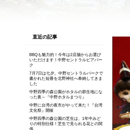
直近の記事
BBQも魅力的！今年は2店舗からお選び
いただけます！中野セントラルビアパー
ク
7月7日は七夕。中野セントラルパークで
書かれた短冊を北野神社へ奉納してきま
した
中野四季の森公園がホタルの群生地にな
った夜～『中野ホタルまつり』
中野に台湾の夜市がやって来た！『台湾
文化祭』開催
中野四季の森公園の芝生は、1年中みど
りの特別仕様！芝生で見られる花との関
係