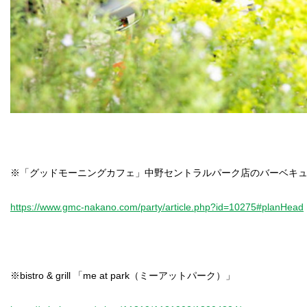
※「グッドモーニングカフェ」中野セントラルパーク店のバーベキ
https://www.gmc-nakano.com/party/article.php?id=10275#planHead
※bistro & grill 「me at park（ミーアットパーク）」