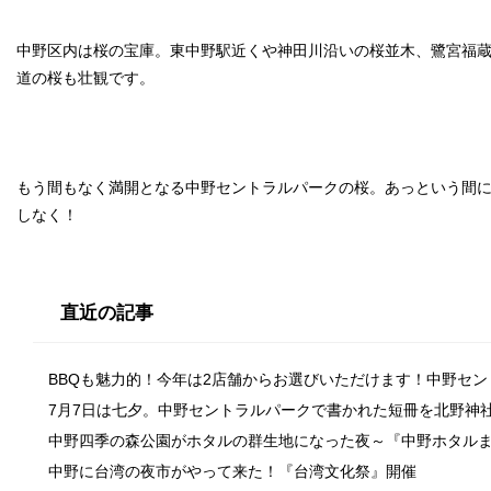
中野区内は桜の宝庫。東中野駅近くや神田川沿いの桜並木、鷺宮福
道の桜も壮観です。
もう間もなく満開となる中野セントラルパークの桜。あっという間
しなく！
直近の記事
BBQも魅力的！今年は2店舗からお選びいただけます！中野セ
7月7日は七夕。中野セントラルパークで書かれた短冊を北野神
中野四季の森公園がホタルの群生地になった夜～『中野ホタル
中野に台湾の夜市がやって来た！『台湾文化祭』開催