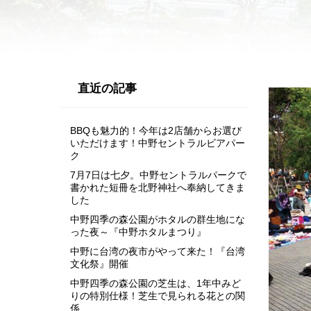
直近の記事
BBQも魅力的！今年は2店舗からお選び
いただけます！中野セントラルビアパー
ク
7月7日は七夕。中野セントラルパークで
書かれた短冊を北野神社へ奉納してきま
した
中野四季の森公園がホタルの群生地にな
った夜～『中野ホタルまつり』
中野に台湾の夜市がやって来た！『台湾
文化祭』開催
中野四季の森公園の芝生は、1年中みど
りの特別仕様！芝生で見られる花との関
係