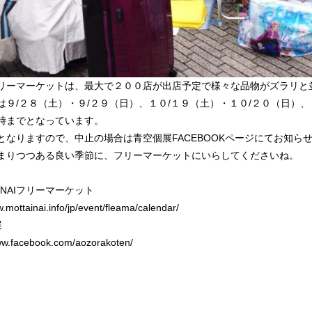
リーマーケットは、最大で２００店が出店予定で様々な品物がズラリと
は９/２８（土）・９/２９（日）、１０/１９（土）・１０/２０（日）
時までとなっています。
となりますので、中止の場合は青空個展FACEBOOKページにてお知ら
まりつつある良い季節に、フリーマーケットにいらしてくださいね。
AINAIフリーマーケット
w.mottainai.info/jp/event/fleama/calendar/
展
www.facebook.com/aozorakoten/