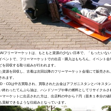
AINAIフリーマーケットは、もともと資源の少ない日本で、「もったい
イベントで、フリーマーケットでの出店・購入はもちろん、イベント会場
どを回収する取り組みが行われます。
た資源を回収し、古着は次回以降のフリーマーケット会場にて販売され
されます。
VD・CDは中古買取され、買取されたお金はアフガニスタンとパキスタ
い終わったてんぷら油は、ハンドソープや車の燃料としてリサイクルさ
ーマーケットに出店された方は、出店料の中から７円（苗木１本分の値