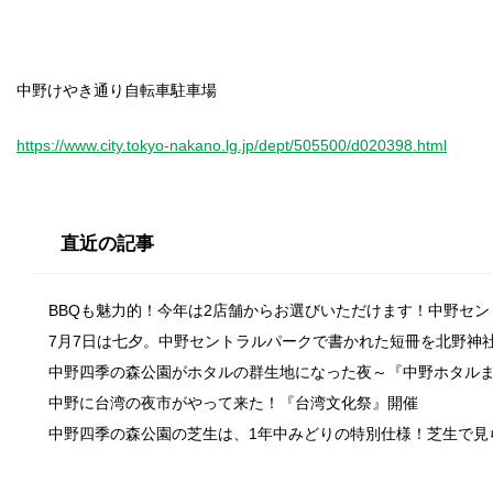
中野けやき通り自転車駐車場
https://www.city.tokyo-nakano.lg.jp/dept/505500/d020398.html
直近の記事
BBQも魅力的！今年は2店舗からお選びいただけます！中野セ
7月7日は七夕。中野セントラルパークで書かれた短冊を北野神
中野四季の森公園がホタルの群生地になった夜～『中野ホタル
中野に台湾の夜市がやって来た！『台湾文化祭』開催
中野四季の森公園の芝生は、1年中みどりの特別仕様！芝生で見