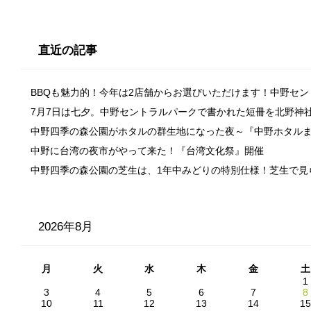
直近の記事
BBQも魅力的！今年は2店舗からお選びいただけます！中野セ
7月7日は七夕。中野セントラルパークで書かれた短冊を北野神
中野四季の森公園がホタルの群生地になった夜～『中野ホタル
中野に台湾の夜市がやって来た！『台湾文化祭』開催
中野四季の森公園の芝生は、1年中みどりの特別仕様！芝生で見
2026年8月
月
火
水
木
金
土
1
3
4
5
6
7
8
10
11
12
13
14
15