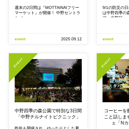
週末の2日間は『MOTTAINAIフリー
9/1の防災の日
マーケット』が開催！ 中野セントラ
は中野四季の
ルパ…
ア、中野区…
event
2025.09.12
event
中野四季の森公園で特別な3日間
コーヒーを
「中野チルナイトピクニック」
こと話しま
ェ「Nカ
昨年も開催され、ゆったりとした夏