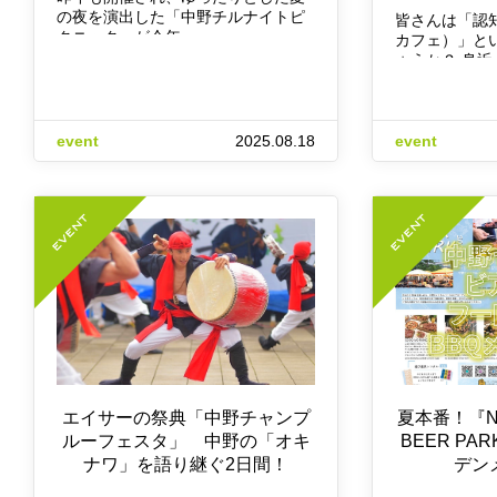
の夜を演出した「中野チルナイトピ
皆さんは「認
クニック」が今年…
カフェ）」と
ょうか？ 身近
event
2025.08.18
event
エイサーの祭典「中野チャンプ
夏本番！『NA
ルーフェスタ」 中野の「オキ
BEER PA
ナワ」を語り継ぐ2日間！
デン