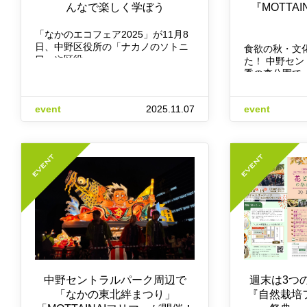
んなで楽しく学ぼう
『MOTTA
「なかのエコフェア2025」が11月8
日、中野区役所の「ナカノのソトニ
食欲の秋・文
ワ」や区役…
た！ 中野セ
季の森公園で
event
2025.11.07
event
中野セントラルパーク周辺で
週末は3つ
「なかの東北絆まつり」
『自然栽培