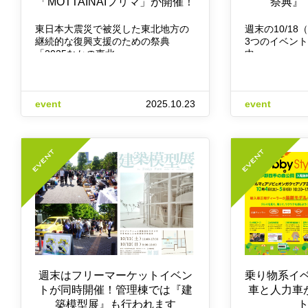
「MOTTAINAIフリマ」が開催！
祭典』
東日本大震災で被災した東北地方の
週末の10/18
継続的な復興支援のための祭典
3つのイベント
「2025なかの東北…
中…
event
2025.10.23
event
週末はフリーマーケットイベン
乗り物系イ
トが同時開催！管理棟では『建
車と人力車
築模型展』も行われます