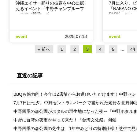
沖縄エイサー踊りの披露を中心に据
7月に入り、
えるイベント「中野チャンプルーフ
『NAKANO CE
ェスタ（通称＝チ…
PARK』もい…
event
2025.07.18
event
« 前へ
1
2
3
4
5
…
44
直近の記事
BBQも魅力的！今年は2店舗からお選びいただけます！中野セ
7月7日は七夕。中野セントラルパークで書かれた短冊を北野神
中野四季の森公園がホタルの群生地になった夜～『中野ホタル
中野に台湾の夜市がやって来た！『台湾文化祭』開催
中野四季の森公園の芝生は、1年中みどりの特別仕様！芝生で見