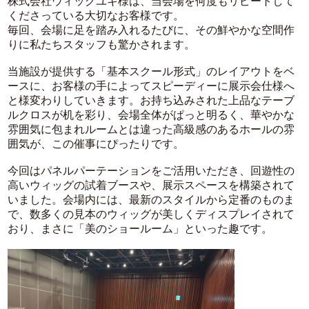
株式会社ウィッグユキ様は、当会場を何度もリピートして
くださっている大切なお客様です。
毎回、会場に足を踏み入れるたびに、その鮮やかな空間作
りに私たちスタッフも驚かされます。
当施設が提供する「基本スクール形式」のレイアウトをベ
ースに、お客様の手によってスピーディーに展示会仕様へ
と様変わりしていきます。お持ち込みされた上品なテーブ
ルクロスが机を彩り、会場全体がぱっと明るく、華やかな
雰囲気に包まれルームとは違った高級感のあるホールの雰
囲気が、この催事にぴったりです。
今回はパネルパーテーションをご活用いただき、回遊性の
高いウィッグの試着ブースや、展示スペースを構築されて
いました。会場内には、最新のスタイルから定番のものま
で、数多くの見本のウィッグが美しくディスプレイされて
おり、まさに「美のショールーム」といった趣です。