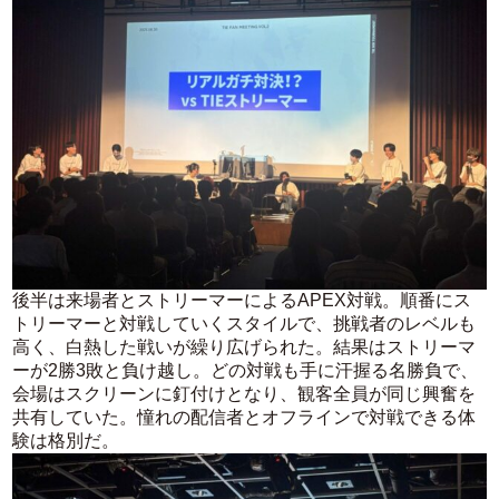
後半は来場者とストリーマーによるAPEX対戦。順番にス
トリーマーと対戦していくスタイルで、挑戦者のレベルも
高く、白熱した戦いが繰り広げられた。結果はストリーマ
ーが2勝3敗と負け越し。どの対戦も手に汗握る名勝負で、
会場はスクリーンに釘付けとなり、観客全員が同じ興奮を
共有していた。憧れの配信者とオフラインで対戦できる体
験は格別だ。