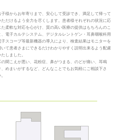
お子様からお年寄りまで、安心して受診でき、満足して帰って
いただけるよう全力を尽くします。患者様それぞれの状況に応
じた柔軟な対応を心がけ、質の高い医療の提供はもちろんのこ
と、電子カルテシステム、デジタルレントゲン・耳鼻咽喉科用
電子スコープ等最新機器の導入により、検査結果はモニターを
用いて患者さまにできるだけわかりやすく説明出来るよう配慮
いたしました。
耳の聞こえが悪い、花粉症、鼻がつまる、のどが痛い、耳鳴
り、めまいがするなど、どんなことでもお気軽にご相談下さ
い。