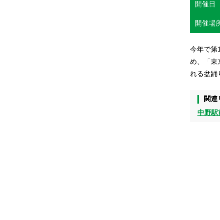
開催日
開催場
今年で第
め、「東
れる盆踊
関連
中野駅