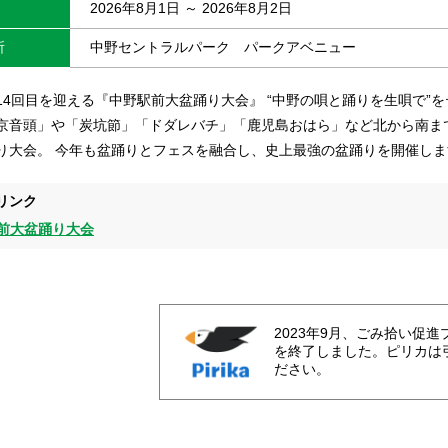
2026年8月1日 ～ 2026年8月2日
所
中野セントラルパーク パークアベニュー
14回目を迎える『中野駅前大盆踊り大会』 “中野の唄と踊りを生唄で”
京音頭」や「炭坑節」「ドダレバチ」「鹿児島おはら」など北から南ま
り大会。 今年も盆踊りとフェスを融合し、史上最強の盆踊りを開催しま
リンク
前大盆踊り大会
2023年9月、ごみ拾い促
を終了しました。ピリカは
ださい。